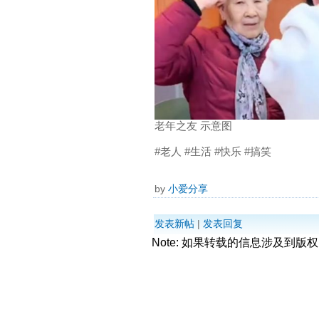
老年之友 示意图
#老人 #生活 #快乐 #搞笑
by
小爱分享
发表新帖
|
发表回复
Note: 如果转载的信息涉及到