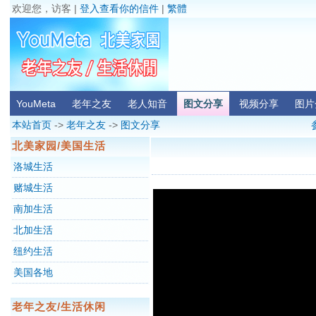
欢迎您，访客 |
登入查看你的信件
|
繁體
YouMeta
老年之友
老人知音
图文分享
视频分享
图片
本站首页
->
老年之友
->
图文分享
北美家园/美国生活
洛城生活
赌城生活
南加生活
北加生活
纽约生活
美国各地
老年之友/生活休闲