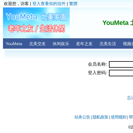
欢迎您，访客 |
登入查看你的信件
|
繁體
YouMet
YouMeta
北美交友
休闲娱乐
老年之友
北美生活
视频
会员名称:
登入密码:
忘
站务公告
|
隐私政策
|
使用规则
|
帮
©2