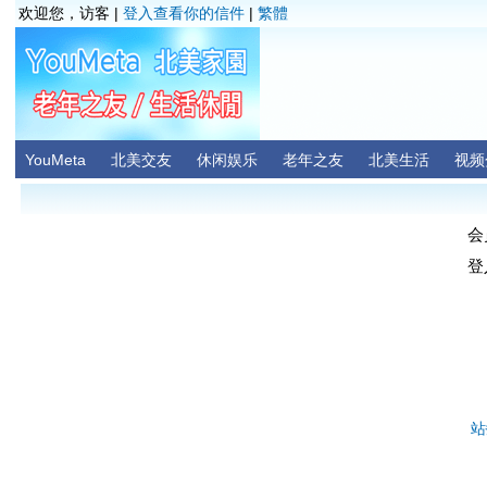
欢迎您，访客 |
登入查看你的信件
|
繁體
YouMeta
北美交友
休闲娱乐
老年之友
北美生活
视频
会
登
站