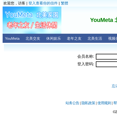
欢迎您，访客 |
登入查看你的信件
|
繁體
YouMet
YouMeta
北美交友
休闲娱乐
老年之友
北美生活
视频
会员名称:
登入密码:
忘
站务公告
|
隐私政策
|
使用规则
|
帮
©2